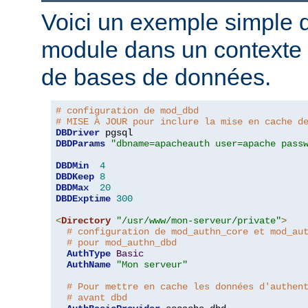
Voici un exemple simple d'
module dans un contexte d
de bases de données.
# configuration de mod_dbd
# MISE À JOUR pour inclure la mise en cache d
DBDriver
DBDParams
"dbname=apacheauth user=apache pass
DBDMin
4
DBDKeep
8
DBDMax
20
DBDExptime
300
<
Directory
"/usr/www/mon-serveur/private"
>
# configuration de mod_authn_core et mod_au
# pour mod_authn_dbd
AuthType
Basic
AuthName
"Mon serveur"
# Pour mettre en cache les données d'authen
# avant dbd