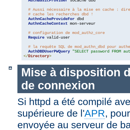
AuthBasicProvider
 socache dbd

# Aussi nécessaire à la mise en cache : dir
# cache les recherches dbd !
AuthnCacheProvideFor
 dbd

AuthnCacheContext
 mon-serveur

# configuration de mod_authz_core
Require
 valid-user

# la requête SQL de mod_authn_dbd pour auth
AuthDBDUserPWQuery
"SELECT password FROM au
</
Directory
>
Mise à disposition 
de connexion
Si httpd a été compilé ave
supérieure de l'
APR
, pou
envoyée au serveur de b