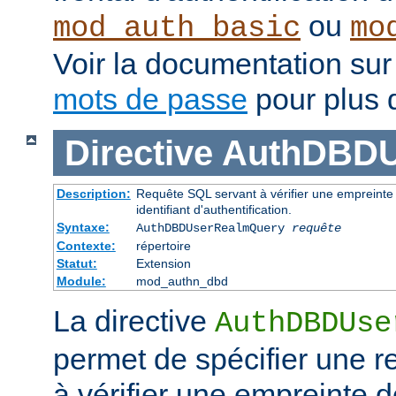
ou
mod_auth_basic
mo
Voir la documentation sur
mots de passe
pour plus d
Directive
AuthDBDU
Description:
Requête SQL servant à vérifier une empreinte 
identifiant d'authentification.
Syntaxe:
AuthDBDUserRealmQuery
requête
Contexte:
répertoire
Statut:
Extension
Module:
mod_authn_dbd
La directive
AuthDBDUse
permet de spécifier une 
à vérifier une empreinte 