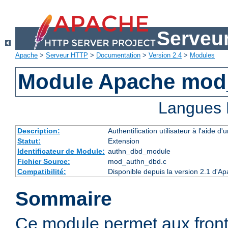
Serveu
Apache
>
Serveur HTTP
>
Documentation
>
Version 2.4
>
Modules
Module Apache mod
Langues 
Description:
Authentification utilisateur à l'aide
Statut:
Extension
Identificateur de Module:
authn_dbd_module
Fichier Source:
mod_authn_dbd.c
Compatibilité:
Disponible depuis la version 2.1 d'A
Sommaire
Ce module permet aux fron