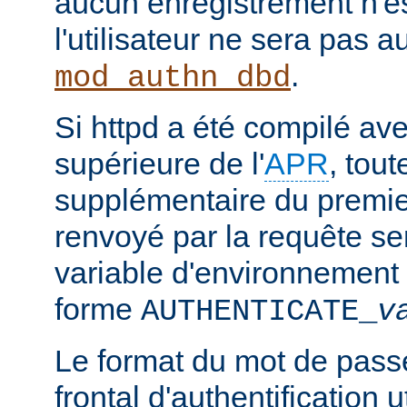
aucun enregistrement n'e
l'utilisateur ne sera pas a
.
mod_authn_dbd
Si httpd a été compilé ave
supérieure de l'
APR
, tou
supplémentaire du premie
renvoyé par la requête s
variable d'environnement 
forme
AUTHENTICATE_
v
Le format du mot de pass
frontal d'authentification 