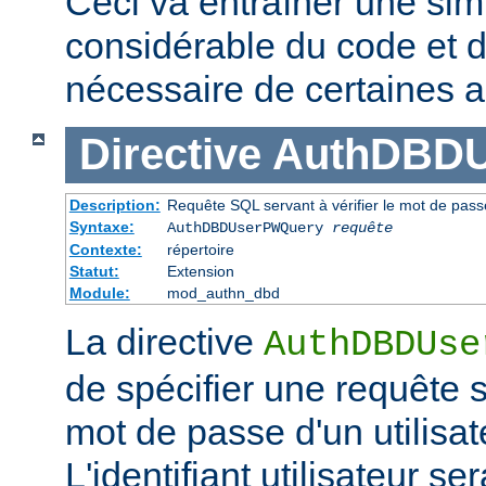
Ceci va entraîner une simp
considérable du code et d
nécessaire de certaines a
Directive
AuthDBD
Description:
Requête SQL servant à vérifier le mot de passe
Syntaxe:
AuthDBDUserPWQuery
requête
Contexte:
répertoire
Statut:
Extension
Module:
mod_authn_dbd
La directive
AuthDBDUse
de spécifier une requête se
mot de passe d'un utilisa
L'identifiant utilisateur 