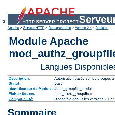
Serveu
Apache
>
Serveur HTTP
>
Documentation
>
Version 2.4
>
Modules
Module Apache
mod_authz_groupfil
Langues Disponible
Description:
Autorisation basée sur les groupes à l
Statut:
Base
Identificateur de Module:
authz_groupfile_module
Fichier Source:
mod_authz_groupfile.c
Compatibilité:
Disponible depuis les versions 2.1 e
Sommaire