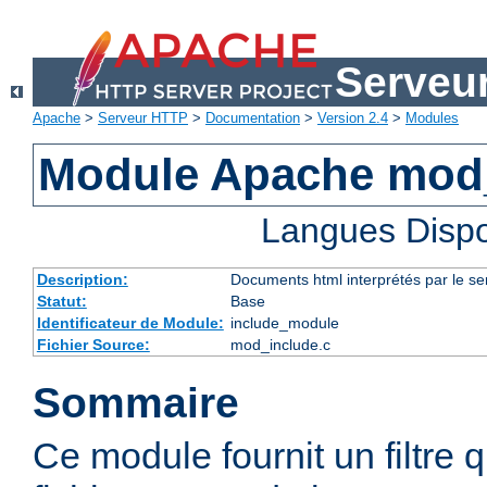
Serveu
Apache
>
Serveur HTTP
>
Documentation
>
Version 2.4
>
Modules
Module Apache mod
Langues Dispo
Description:
Documents html interprétés par le se
Statut:
Base
Identificateur de Module:
include_module
Fichier Source:
mod_include.c
Sommaire
Ce module fournit un filtre qu