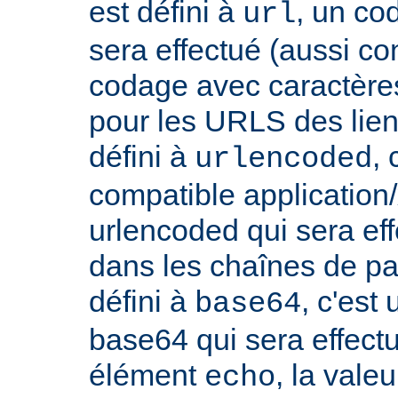
est défini à
, un co
url
sera effectué (aussi c
codage avec caractères
pour les URLS des liens, 
défini à
,
urlencoded
compatible applicatio
urlencoded qui sera effe
dans les chaînes de par
défini à
, c'est
base64
base64 qui sera effect
élément
, la vale
echo