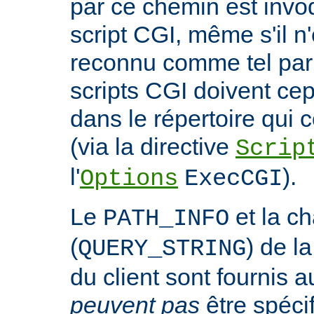
par ce chemin est invo
script CGI, même s'il n
reconnu comme tel par 
scripts CGI doivent ce
dans le répertoire qui c
(via la directive
Scrip
l'
).
Options
ExecCGI
Le
et la c
PATH_INFO
(
) de l
QUERY_STRING
du client sont fournis a
peuvent pas
être spéci