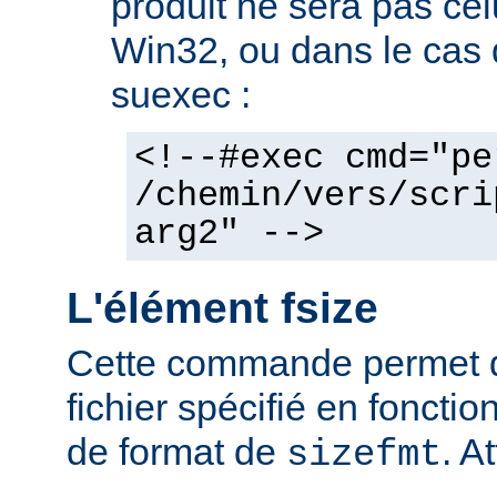
produit ne sera pas cel
Win32, ou dans le cas de
suexec :
<!--#exec cmd="pe
/chemin/vers/scri
arg2" -->
L'élément fsize
Cette commande permet d'a
fichier spécifié en fonctio
de format de
. At
sizefmt