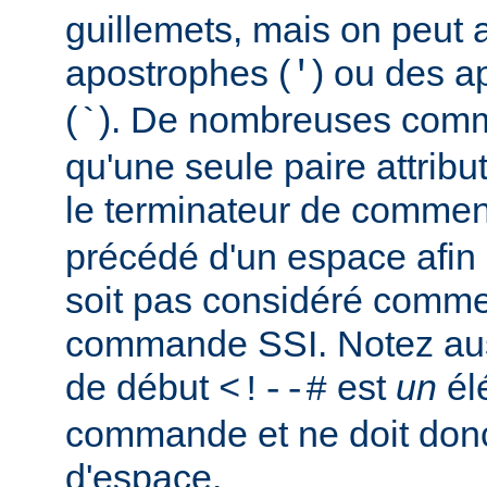
guillemets, mais on peut a
apostrophes (
) ou des a
'
(
). De nombreuses comm
`
qu'une seule paire attribu
le terminateur de comment
précédé d'un espace afin d
soit pas considéré comm
commande SSI. Notez auss
de début
est
un
él
<!--#
commande et ne doit donc
d'espace.