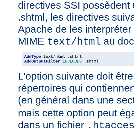
directives SSI possèdent
.shtml, les directives sui
Apache de les interpréter 
MIME
au doc
text/html
AddType
 text
/
html 
.
AddOutputFilter
INCLUDES
.
shtml
L'option suivante doit être
répertoires qui contiennen
(en général dans une sec
mais cette option peut ég
dans un fichier
.htacce