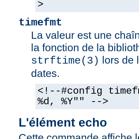
>
timefmt
La valeur est une chaîn
la fonction de la bibli
lors de 
strftime(3)
dates.
<!--#config timef
%d, %Y"" -->
L'élément echo
Cette commande affiche l