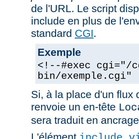
de l'URL. Le script dis
include en plus de l'e
standard
CGI
.
Exemple
<!--#exec cgi="/c
bin/exemple.cgi" 
Si, à la place d'un flux 
renvoie un en-tête
Loc
sera traduit en ancra
L'élément
include v