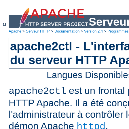
Serveu
Apache
>
Serveur HTTP
>
Documentation
>
Version 2.4
>
Programmes
apache2ctl - L'interf
du serveur HTTP Ap
Langues Disponible
est un frontal
apache2ctl
HTTP Apache. Il a été conç
l'administrateur à contrôler
démon Apache
.
httpd