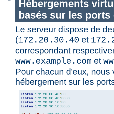
Hébergements virtu
basés sur les ports 
Le serveur dispose de de
(
et
172.20.30.40
172.
correspondant respectiv
et
www.example.com
ww
Pour chacun d'eux, nous 
hébergement sur les ports
Listen
172.20
.
30.40
:
80
Listen
172.20
.
30.40
:
8080
Listen
172.20
.
30.50
:
80
Listen
172.20
.
30.50
:
8080