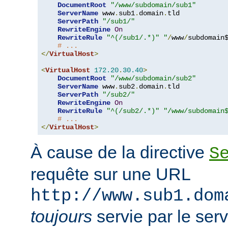
DocumentRoot
"/www/subdomain/sub1"
ServerName
 www
.
sub1
.
domain
.
tld

ServerPath
"/sub1/"
RewriteEngine
On
RewriteRule
"^(/sub1/.*)"
"
/
www
/
subdomain$
# ...
</
VirtualHost
>
<
VirtualHost
172.20
.
30.40
>
DocumentRoot
"/www/subdomain/sub2"
ServerName
 www
.
sub2
.
domain
.
tld

ServerPath
"/sub2/"
RewriteEngine
On
RewriteRule
"^(/sub2/.*)"
"/www/subdomain
# ...
</
VirtualHost
>
À cause de la directive
S
requête sur une URL
http://www.sub1.dom
toujours
servie par le ser