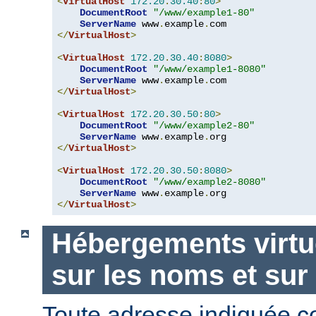
<
VirtualHost
172.20
.
30.40
:
80
>
DocumentRoot
"/www/example1-80"
ServerName
 www
.
example
.
</
VirtualHost
>
<
VirtualHost
172.20
.
30.40
:
8080
>
DocumentRoot
"/www/example1-8080"
ServerName
 www
.
example
.
</
VirtualHost
>
<
VirtualHost
172.20
.
30.50
:
80
>
DocumentRoot
"/www/example2-80"
ServerName
 www
.
example
.
</
VirtualHost
>
<
VirtualHost
172.20
.
30.50
:
8080
>
DocumentRoot
"/www/example2-8080"
ServerName
 www
.
example
.
</
VirtualHost
>
Hébergements virtu
sur les noms et sur
Toute adresse indiquée 