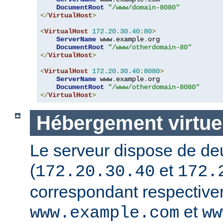
DocumentRoot
"/www/domain-8080"
</
VirtualHost
>
<
VirtualHost
172.20
.
30.40
:
80
>
ServerName
 www
.
example
.
org

DocumentRoot
"/www/otherdomain-80"
</
VirtualHost
>
<
VirtualHost
172.20
.
30.40
:
8080
>
ServerName
 www
.
example
.
org

DocumentRoot
"/www/otherdomain-8080"
</
VirtualHost
>
Hébergement virtuel
Le serveur dispose de de
(
et
172.20.30.40
172.
correspondant respectiv
et
www.example.com
ww