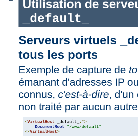
Utilisation de serve
_default_
Serveurs virtuels
_d
tous les ports
Exemple de capture de
t
émanant d'adresses IP ou
connus,
c'est-à-dire
, d'un
non traité par aucun autre
<
VirtualHost
 _default_
:*>
DocumentRoot
"/www/default"
</
VirtualHost
>