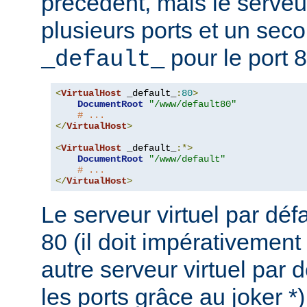
précédent, mais le serveu
plusieurs ports et un seco
pour le port 8
_default_
<
VirtualHost
 _default_
:
80
>
DocumentRoot
"/www/default80"
# ...
</
VirtualHost
>
<
VirtualHost
 _default_
:*>
DocumentRoot
"/www/default"
# ...
</
VirtualHost
>
Le serveur virtuel par défa
80 (il doit impérativement
autre serveur virtuel par d
les ports grâce au joker *)