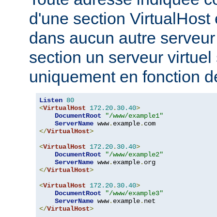
d'une section VirtualHost 
dans aucun autre serveur v
section un serveur virtuel
uniquement en fonction d
Listen
80
<
VirtualHost
172.20
.
30.40
>
DocumentRoot
"/www/example1"
ServerName
 www
.
example
.
</
VirtualHost
>
<
VirtualHost
172.20
.
30.40
>
DocumentRoot
"/www/example2"
ServerName
 www
.
example
.
</
VirtualHost
>
<
VirtualHost
172.20
.
30.40
>
DocumentRoot
"/www/example3"
ServerName
 www
.
example
.
</
VirtualHost
>