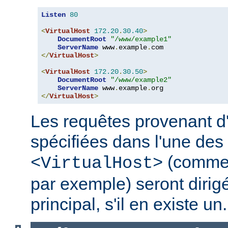
Listen
80
<
VirtualHost
172.20
.
30.40
>
DocumentRoot
"/www/example1"
ServerName
 www
.
example
.
</
VirtualHost
>
<
VirtualHost
172.20
.
30.50
>
DocumentRoot
"/www/example2"
ServerName
 www
.
example
.
</
VirtualHost
>
Les requêtes provenant d
spécifiées dans l'une des 
(comme
<VirtualHost>
par exemple) seront dirig
principal, s'il en existe un.