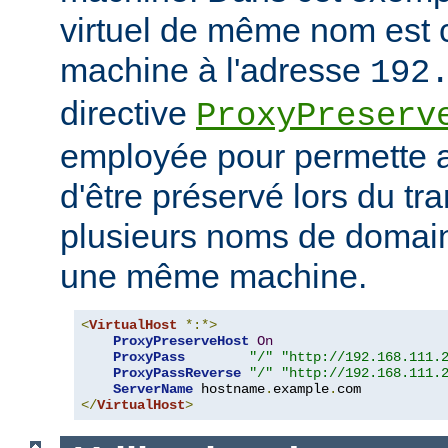
virtuel de même nom est 
machine à l'adresse
192
directive
ProxyPreserv
employée pour permette
d'être préservé lors du tra
plusieurs noms de domain
une même machine.
<
VirtualHost
*:*>
ProxyPreserveHost
On
ProxyPass
"/"
"http://192.168.111.
ProxyPassReverse
"/"
"http://192.168.111.
ServerName
 hostname
.
example
.
</
VirtualHost
>