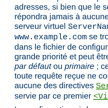
adresses, si bien que le s
répondra jamais à aucun
serveur virtuel
ServerNa
se tr
www.example.com
dans le fichier de configura
grande priorité et peut ê
par défaut
ou
primaire
; c
toute requête reçue ne c
aucune des directives
Se
servie par ce premier
<Vi