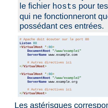
le fichier
pour tes
hosts
qui ne fonctionneront q
possédant ces entrées.
# Apache doit écouter sur le port 80
Listen
80
<
VirtualHost
*:
80
>
DocumentRoot
"/www/example1"
ServerName
 www
.
example
.
com

# Autres directives ici
</
VirtualHost
>
<
VirtualHost
*:
80
>
DocumentRoot
"/www/example2"
ServerName
 www
.
example
.
org

# Autres directives ici
</
VirtualHost
>
Les astérisques correspon