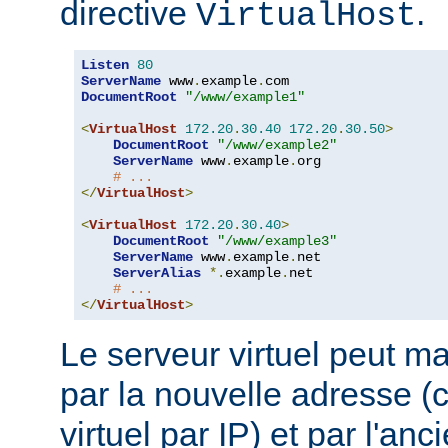
directive
.
VirtualHost
Listen
80
ServerName
 www
.
example
.
DocumentRoot
"/www/example1"
<
VirtualHost
172.20
.
30.40
172.20
.
30.50
>
DocumentRoot
"/www/example2"
ServerName
 www
.
example
.
org

# ...
</
VirtualHost
>
<
VirtualHost
172.20
.
30.40
>
DocumentRoot
"/www/example3"
ServerName
 www
.
example
.
net

ServerAlias
*.
example
.
net

# ...
</
VirtualHost
>
Le serveur virtuel peut ma
par la nouvelle adresse 
virtuel par IP) et par l'an