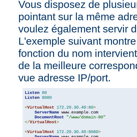
Vous disposez de plusie
pointant sur la même adre
voulez également servir d
L'exemple suivant montre 
fonction du nom intervient
de la meilleure correspo
vue adresse IP/port.
Listen
80
Listen
8080
<
VirtualHost
172.20
.
30.40
:
80
>
ServerName
 www
.
example
.
com

DocumentRoot
"/www/domain-80"
</
VirtualHost
>
<
VirtualHost
172.20
.
30.40
:
8080
>
ServerName
 www
.
example
.
com
