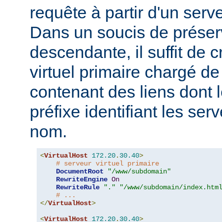
requête à partir d'un serve
Dans un soucis de préserv
descendante, il suffit de 
virtuel primaire chargé d
contenant des liens dont
préfixe identifiant les ser
nom.
<
VirtualHost
172.20
.
30.40
>
# serveur virtuel primaire
DocumentRoot
"/www/subdomain"
RewriteEngine
On
RewriteRule
"."
"/www/subdomain/index.htm
# ...
</
VirtualHost
>
<
VirtualHost
172.20
.
30.40
>