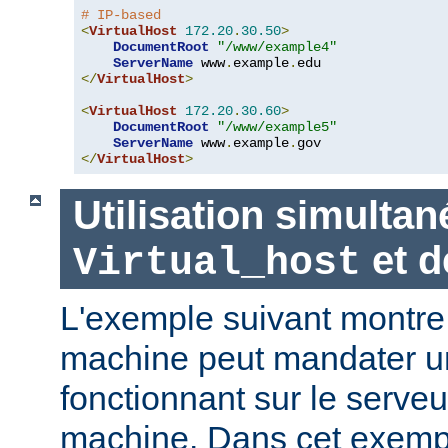
# IP-based
<
VirtualHost
172.20
.
30.50
>
DocumentRoot
"/www/example4"
ServerName
 www
.
example
.
</
VirtualHost
>
<
VirtualHost
172.20
.
30.60
>
DocumentRoot
"/www/example5"
ServerName
 www
.
example
.
</
VirtualHost
>
Utilisation simultan
et 
Virtual_host
L'exemple suivant montr
machine peut mandater un
fonctionnant sur le serveu
machine. Dans cet exempl