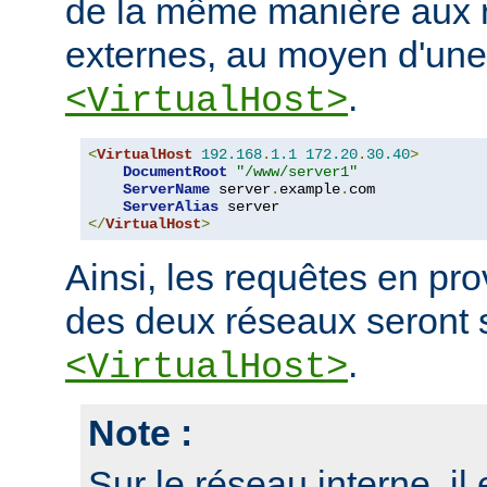
de la même manière aux r
externes, au moyen d'une
.
<VirtualHost>
<
VirtualHost
192.168
.
1.1
172.20
.
30.40
>
DocumentRoot
"/www/server1"
ServerName
 server
.
example
.
com

ServerAlias
</
VirtualHost
>
Ainsi, les requêtes en p
des deux réseaux seront 
.
<VirtualHost>
Note :
Sur le réseau interne, il