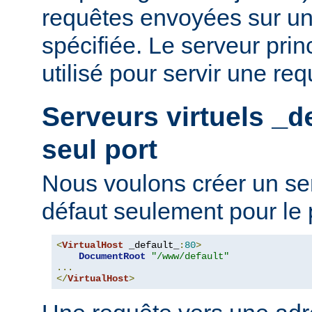
requêtes envoyées sur un
spécifiée. Le serveur prin
utilisé pour servir une req
Serveurs virtuels
_d
seul port
Nous voulons créer un ser
défaut seulement pour le 
<
VirtualHost
 _default_
:
80
>
DocumentRoot
"/www/default"
...
</
VirtualHost
>