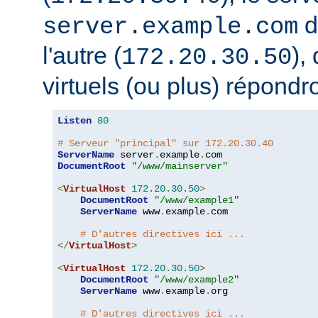
d
server.example.com
l'autre (
),
172.20.30.50
virtuels (ou plus) répondro
Listen
80
# Serveur "principal" sur 172.20.30.40
ServerName
 server
.
example
.
DocumentRoot
"/www/mainserver"
<
VirtualHost
172.20
.
30.50
>
DocumentRoot
"/www/example1"
ServerName
 www
.
example
.
com

# D'autres directives ici ...
</
VirtualHost
>
<
VirtualHost
172.20
.
30.50
>
DocumentRoot
"/www/example2"
ServerName
 www
.
example
.
org

# D'autres directives ici ...