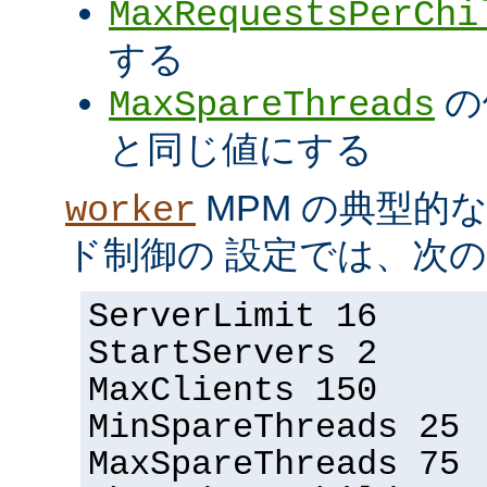
MaxRequestsPerChi
する
の
MaxSpareThreads
と同じ値にする
MPM の典型的
worker
ド制御の 設定では、次
ServerLimit 16
StartServers 2
MaxClients 150
MinSpareThreads 25
MaxSpareThreads 75