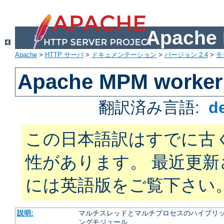
Apach
Apache
>
HTTP サーバ
>
ドキュメンテーション
>
バージョン 2.4
>
モ
Apache MPM worker
翻訳済み言語:
d
この日本語訳はすでに古
性があります。 最近更
には英語版をご覧下さい
説明:
マルチスレッドとマルチプロセスのハイブリッ
ングモジュール