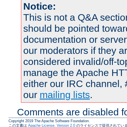
Notice:
This is not a Q&A sect
should be pointed towar
documentation or serve
our moderators if they a
considered invalid/off-t
manage the Apache HTTP
either our IRC channel, 
our
mailing lists
.
Comments are disabled fo
Copyright 2019 The Apache Software Foundation.
この文書は
Apache License, Version 2.0
のライセンスで提供されていま