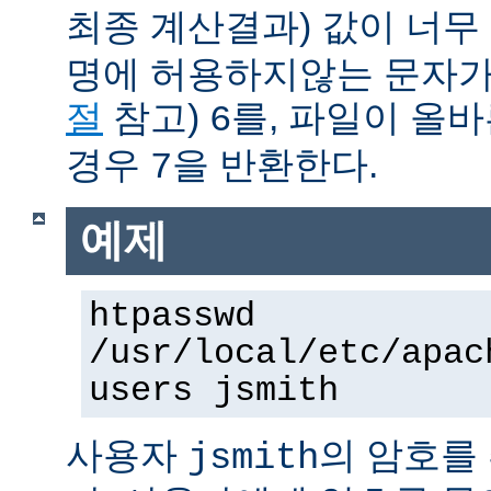
최종 계산결과) 값이 너무
명에 허용하지않는 문자가
절
참고)
를, 파일이 올
6
경우
을 반환한다.
7
예제
htpasswd
/usr/local/etc/apac
users jsmith
사용자
의 암호를
jsmith