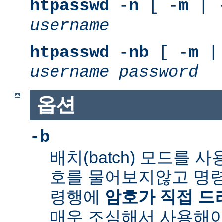
htpasswd
-
n
[ -
m
| 
username
htpasswd
-
nb
[ -
m
|
username
password
옵션
-b
배치(batch) 모드를 
호를 물어보지않고 명령
령행에
암호가 직접 
매우 조심해서 사용해야