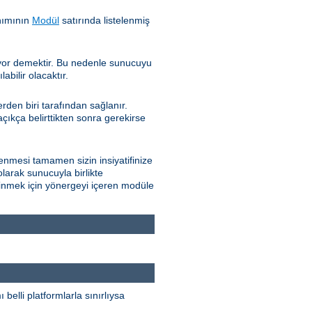
nımının
Modül
satırında listelenmiş
iyor demektir. Bu nedenle sunucuyu
bilir olacaktır.
den biri tarafından sağlanır.
çıkça belirttikten sonra gerekirse
nmesi tamamen sizin insiyatifinize
olarak sunucuyla birlikte
edinmek için yönergeyi içeren modüle
elli platformlarla sınırlıysa