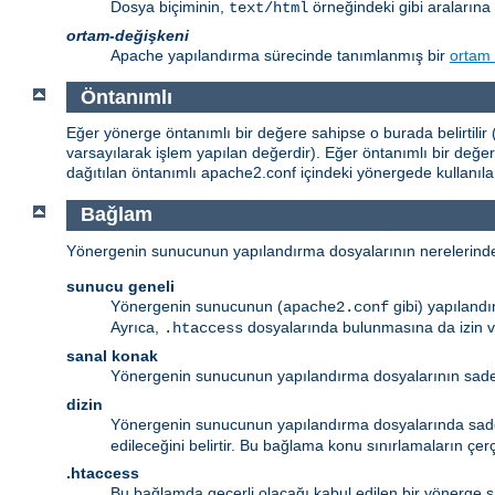
Dosya biçiminin,
örneğindeki gibi aralarına 
text/html
ortam-değişkeni
Apache yapılandırma sürecinde tanımlanmış bir
ortam 
Öntanımlı
Eğer yönerge öntanımlı bir değere sahipse o burada belirtilir (
varsayılarak işlem yapılan değerdir). Eğer öntanımlı bir değ
dağıtılan öntanımlı apache2.conf içindeki yönergede kullanıl
Bağlam
Yönergenin sunucunun yapılandırma dosyalarının nerelerinde meş
sunucu geneli
Yönergenin sunucunun (
gibi) yapıland
apache2.conf
Ayrıca,
dosyalarında bulunmasına da izin v
.htaccess
sanal konak
Yönergenin sunucunun yapılandırma dosyalarının sa
dizin
Yönergenin sunucunun yapılandırma dosyalarında sa
edileceğini belirtir. Bu bağlama konu sınırlamaların çe
.htaccess
Bu bağlamda geçerli olacağı kabul edilen bir yönerge s