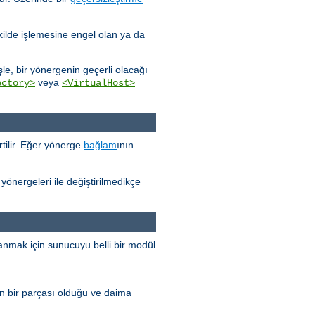
kilde işlemesine engel olan ya da
e, bir yönergenin geçerli olacağı
veya
ectory>
<VirtualHost>
tilir. Eğer yönerge
bağlam
ının
yönergeleri ile değiştirilmedikçe
anmak için sunucuyu belli bir modül
n bir parçası olduğu ve daima