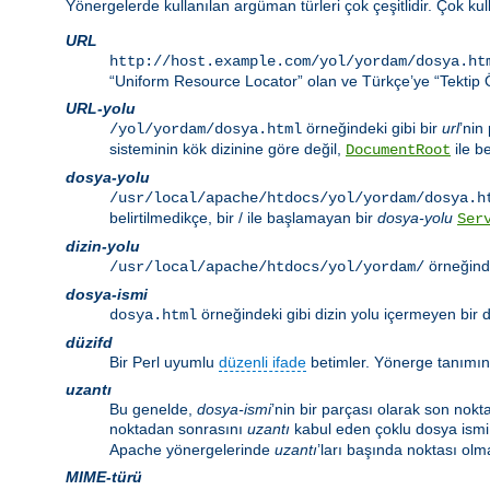
Yönergelerde kullanılan argüman türleri çok çeşitlidir. Çok ku
URL
http://host.example.com/yol/yordam/dosya.ht
“Uniform Resource Locator” olan ve Türkçe’ye “Tektip Ö
URL-yolu
örneğindeki gibi bir
url
’nin
/yol/yordam/dosya.html
sisteminin kök dizinine göre değil,
ile be
DocumentRoot
dosya-yolu
/usr/local/apache/htdocs/yol/yordam/dosya.h
belirtilmedikçe, bir / ile başlamayan bir
dosya-yolu
Ser
dizin-yolu
örneğinde
/usr/local/apache/htdocs/yol/yordam/
dosya-ismi
örneğindeki gibi dizin yolu içermeyen bir d
dosya.html
düzifd
Bir Perl uyumlu
düzenli ifade
betimler. Yönerge tanımı
uzantı
Bu genelde,
dosya-ismi
’nin bir parçası olarak son nokt
noktadan sonrasını
uzantı
kabul eden çoklu dosya ismi 
Apache yönergelerinde
uzantı
’ları başında noktası olma
MIME-türü