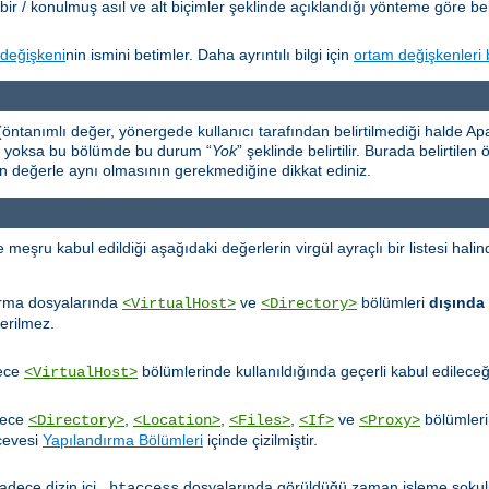
bir / konulmuş asıl ve alt biçimler şeklinde açıklandığı yönteme göre beli
değişkeni
nin ismini betimler. Daha ayrıntılı bilgi için
ortam değişkenleri 
öntanımlı değer, yönergede kullanıcı tarafından belirtilmediği halde Apac
er yoksa bu bölümde bu durum “
Yok
” şeklinde belirtilir. Burada belirtile
an değerle aynı olmasının gerekmediğine dikkat ediniz.
ru kabul edildiği aşağıdaki değerlerin virgül ayraçlı bir listesi halinde
ırma dosyalarında
ve
bölümleri
dışında
<VirtualHost>
<Directory>
erilmez.
dece
bölümlerinde kullanıldığında geçerli kabul edileceğin
<VirtualHost>
dece
,
,
,
ve
bölümleri
<Directory>
<Location>
<Files>
<If>
<Proxy>
rçevesi
Yapılandırma Bölümleri
içinde çizilmiştir.
adece dizin içi
dosyalarında görüldüğü zaman işleme sokulu
.htaccess