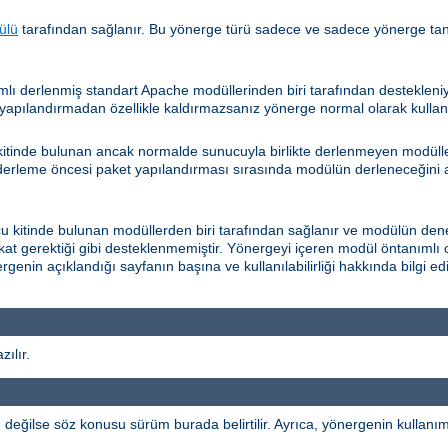
ülü
tarafından sağlanır. Bu yönerge türü sadece ve sadece yönerge ta
lı derlenmiş standart Apache modüllerinden biri tarafından desteklen
apılandırmadan özellikle kaldırmazsanız yönerge normal olarak kullanıla
itinde bulunan ancak normalde sunucuyla birlikte derlenmeyen modüller
 derleme öncesi paket yapılandırması sırasında modülün derleneceğini a
kitinde bulunan modüllerden biri tarafından sağlanır ve modülün dene
fakat gerektiği gibi desteklenmemiştir. Yönergeyi içeren modül öntanımlı 
rgenin açıklandığı sayfanın başına ve kullanılabilirliği hakkında bilgi 
ılır.
ğilse söz konusu sürüm burada belirtilir. Ayrıca, yönergenin kullanımı b