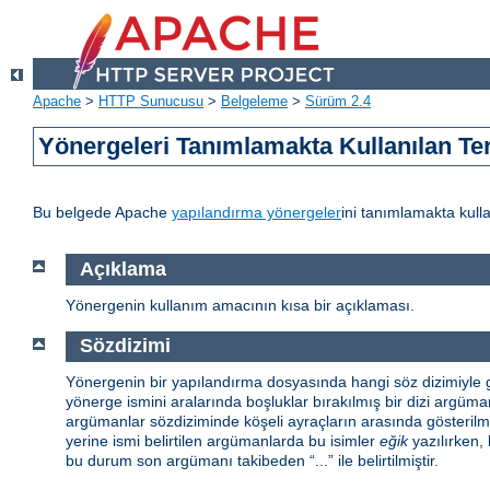
Apache
>
HTTP Sunucusu
>
Belgeleme
>
Sürüm 2.4
Yönergeleri Tanımlamakta Kullanılan Te
Bu belgede Apache
yapılandırma yönergeler
ini tanımlamakta kulla
Açıklama
Yönergenin kullanım amacının kısa bir açıklaması.
Sözdizimi
Yönergenin bir yapılandırma dosyasında hangi söz dizimiyle gö
yönerge ismini aralarında boşluklar bırakılmış bir dizi argüman 
argümanlar sözdiziminde köşeli ayraçların arasında gösterilmiş
yerine ismi belirtilen argümanlarda bu isimler
eğik
yazılırken, 
bu durum son argümanı takibeden “...” ile belirtilmiştir.