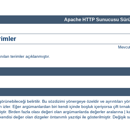
Apache HTTP Sunucusu Sürü
rimler
Mevcut
nılan terimler açıklanmıştır.
rünebileceği belirtilir. Bu sözdizimi yönergeye özeldir ve ayrıntıları y
izler. Eğer argümanlardan biri kendi içinde boşluk içeriyorsa çift tırnak i
tir. Birden fazla olası değeri olan argümanlarda değerler aralarına | ka
kendisi değer olan dizgeler öntanımlı yazıtipi ile gösterilmiştir. Değiş