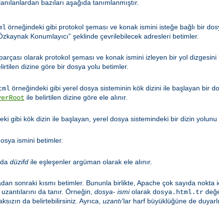
llanılanlardan bazıları aşağıda tanımlanmıştır.
örneğindeki gibi protokol şeması ve konak ismini isteğe bağlı bir dosy
ml
zkaynak Konumlayıcı” şeklinde çevrilebilecek adresleri betimler.
 parçası olarak protokol şeması ve konak ismini izleyen bir yol dizgesini
lirtilen dizine göre bir dosya yolu betimler.
örneğindeki gibi yerel dosya sisteminin kök dizini ile başlayan bir d
tml
ile belirtilen dizine göre ele alınır.
verRoot
ki gibi kök dizin ile başlayan, yerel dosya sistemindeki bir dizin yolunu 
osya ismini betimler.
nda
düzifd
ile eşleşenler argüman olarak ele alınır.
adan sonraki kısmı betimler. Bununla birlikte, Apache çok sayıda nokta i
uzantılarını da tanır. Örneğin,
dosya- ismi
olarak
değer
dosya.html.tr
ksızın da belirtebilirsiniz. Ayrıca,
uzantı
’lar harf büyüklüğüne de duyarlı 