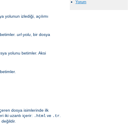
Yorum
a yolunun izlediği, açılımı
 betimler.
url-yolu
, bir dosya
osya yolunu betimler. Aksi
betimler.
çeren dosya isimlerinde ilk
i iki uzantı içerir:
ve
.
.html
.tr
değildir.