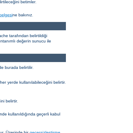
rtileceğini betimler.
belgesi
ne bakınız.
he tarafından belirtildiği
n öntanımlı değerin sunucu ile
 burada belirtilir.
her yerde kullanılabileceğini belirtir.
i belirtir.
nde kullanıldığında geçerli kabul
r. Üzerinde bir
geçersizleştirme