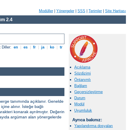
Modüller
|
Yönergeler
|
SSS
|
Terimler
|
Site Haritası
m 2.4
 Diller:
en
|
es
|
fr
|
ja
|
ko
|
tr
Açıklama
Sözdizimi
Öntanımlı
Bağlam
Geçersizleştirme
Durum
önerge tanımında açıklanır. Genelde
Modül
çine alınır. İsteğe bağlı
Uyumluluk
rakteri konarak ayrılmıştır. Değerin
ik sayıda argüman alan yönergelerde
Ayrıca bakınız:
Yapılandırma dosyaları