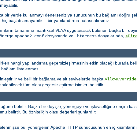
mayabilir.
başka bir yerde kullanmayı denerseniz ya sunucunun bu bağlamı doğru şe
 başlatılamayabilir -- bir yapılandırma hatası alırsınız.
lamların tamamına mantıksal VEYA uygulanarak bulunur. Başka bir deyişl
 yönerge
dosyasında ve
dosyalarında,
apache2.conf
.htaccess
<Dir
ken hangi yapılandırma geçersizleşirmesinin etkin olacağı burada belir
r bağlam listelenmez.
nleştirilir ve belli bir bağlama ve alt seviyelerde başka
AllowOverride
labilecek tüm olası geçersizleştirme isimleri belirtilir.
nu belirtir. Başka bir deyişle, yönergeye ve işlevselliğine erişim kaz
 belirtir. Bu özniteliğin olası değerleri şunlardır:
stelenmişse bu, yönergenin Apache HTTP sunucusunun en iç kısımlarını