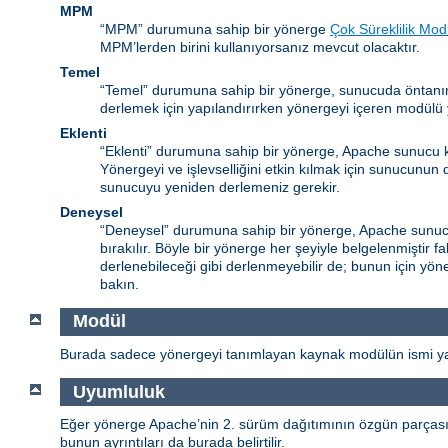
MPM
“MPM” durumuna sahip bir yönerge
Çok Süreklilik Mod
MPM’lerden birini kullanıyorsanız mevcut olacaktır.
Temel
“Temel” durumuna sahip bir yönerge, sunucuda öntanım
derlemek için yapılandırırken yönergeyi içeren modülü y
Eklenti
“Eklenti” durumuna sahip bir yönerge, Apache sunucu k
Yönergeyi ve işlevselliğini etkin kılmak için sunucunun
sunucuyu yeniden derlemeniz gerekir.
Deneysel
“Deneysel” durumuna sahip bir yönerge, Apache sunucu 
bırakılır. Böyle bir yönerge her şeyiyle belgelenmiştir 
derlenebileceği gibi derlenmeyebilir de; bunun için yöne
bakın.
Modül
Burada sadece yönergeyi tanımlayan kaynak modülün ismi yaz
Uyumluluk
Eğer yönerge Apache’nin 2. sürüm dağıtımının özgün parçası de
bunun ayrıntıları da burada belirtilir.