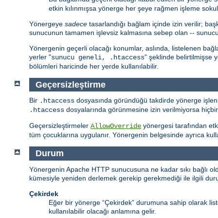
etkin kılınmışsa yönerge her şeye rağmen işleme sokul
Yönergeye
sadece
tasarlandığı bağlam içinde izin verilir; 
sunucunun tamamen işlevsiz kalmasına sebep olan -- sunucu hiç
Yönergenin geçerli olacağı konumlar, aslında, listelenen bağ
yerler "
" şeklinde belirtilmişse
sunucu geneli, .htaccess
bölümleri haricinde her yerde kullanılabilir.
Geçersizleştirme
Bir
dosyasında göründüğü takdirde yönerge işlenir
.htaccess
dosyalarında görünmesine izin verilmiyorsa hiçbi
.htaccess
Geçersizleştirmeler
yönergesi tarafından etki
AllowOverride
tüm çocuklarına uygulanır. Yönergenin belgesinde ayrıca kullanı
Durum
Yönergenin Apache HTTP sunucusuna ne kadar sıkı bağlı olduğu
kümesiyle yeniden derlemek gerekip gerekmediği ile ilgili durumu
Çekirdek
Eğer bir yönerge “Çekirdek” durumuna sahip olarak li
kullanılabilir olacağı anlamına gelir.